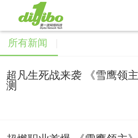
所有新闻
|
超凡生死战来袭 《雪鹰领
测