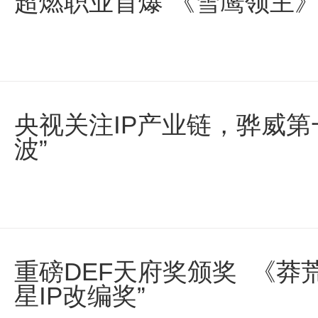
超燃职业首爆 《雪鹰领主》
央视关注IP产业链，骅威第
波”
重磅DEF天府奖颁奖 《莽
星IP改编奖”